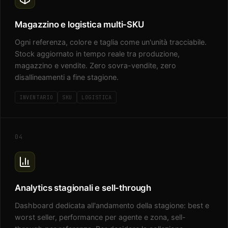
Magazzino e logistica multi-SKU
Ogni referenza, colore e taglia come un'unità tracciabile.
Stock aggiornato in tempo reale tra produzione,
magazzino e vendite. Zero sovra-vendite, zero
disallineamenti a fine stagione.
INVENTARIO
SKU
LOGISTICA
04
Analytics stagionali e sell-through
Dashboard dedicata all'andamento della stagione: best e
worst seller, performance per agente e zona, sell-