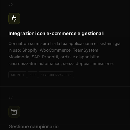
06
Integrazioni con e-commerce e gestionali
Connettori su misura tra la tua applicazione e i sistemi già
in uso: Shopify, WooCommerce, TeamSystem,
Movimoda, SAP. Prodotti, ordini e disponibilità
sincronizzati in automatico, senza doppia immissione.
SHOPIFY
ERP
SINCRONIZZAZIONE
07
Gestione campionario