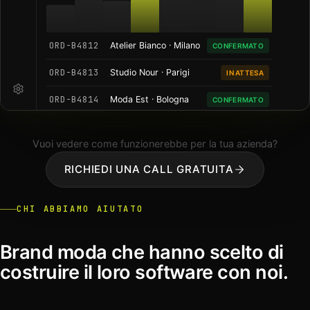
ORD-B4812
Atelier Bianco · Milano
CONFERMATO
ORD-B4813
Studio Nour · Parigi
IN ATTESA
ORD-B4814
Moda Est · Bologna
CONFERMATO
ORD-B4815
Casa Vela · Roma
IN ELABORAZIONE
Vuoi vedere come funzionerebbe per la tua azienda?
ORD-B4816
Galleria N. · Firenze
CONFERMATO
RICHIEDI UNA CALL GRATUITA
CHI ABBIAMO AIUTATO
Brand moda che hanno scelto di
costruire il loro software con noi.