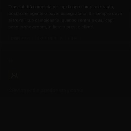
Tracciabilità completa per ogni capo campione: stato,
posizione, agente o buyer assegnatario. Sai sempre dove
si trova il tuo campionario, quando rientra e quali capi
sono in showroom, in fiera o presso clienti.
CAMPIONARIO
TRACCIABILITÀ
FIERE
08
CRM agenti e pipeline stagionale
Tieni sotto controllo la rete di vendita: attività degli agenti,
status dei contatti, avanzamento ordini per zona e canale.
Una pipeline commerciale costruita sui ritmi del fashion,
non su quelli di un CRM generico.