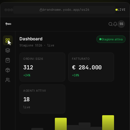
brandname.yodo.app/ss26
LIVE
SS
Dashboard
Stagione attiva
Stagione SS26 · live
ORDINI SS26
FATTURATO
312
€ 284.000
+24%
+18%
AGENTI ATTIVI
18
live