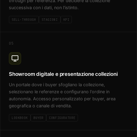
through per referenza. Per decidere la collezione
successiva con i dati, non l'istinto.
SELL-THROUGH
STAGIONI
KPI
05
Showroom digitale e presentazione collezioni
Un portale dove i buyer sfogliano la collezione,
selezionano le referenze e configurano l'ordine in
autonomia. Accesso personalizzato per buyer, area
geografica o canale di vendita.
LOOKBOOK
BUYER
CONFIGURATORE