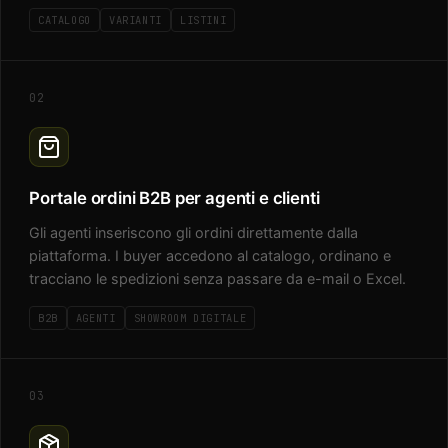
CATALOGO
VARIANTI
LISTINI
02
Portale ordini B2B per agenti e clienti
Gli agenti inseriscono gli ordini direttamente dalla
piattaforma. I buyer accedono al catalogo, ordinano e
tracciano le spedizioni senza passare da e-mail o Excel.
B2B
AGENTI
SHOWROOM DIGITALE
03