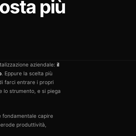
sta più
italizzazione aziendale:
il
o
. Eppure la scelta più
farci entrare i propri
 lo strumento, e si piega
 è fondamentale capire
erode produttività,