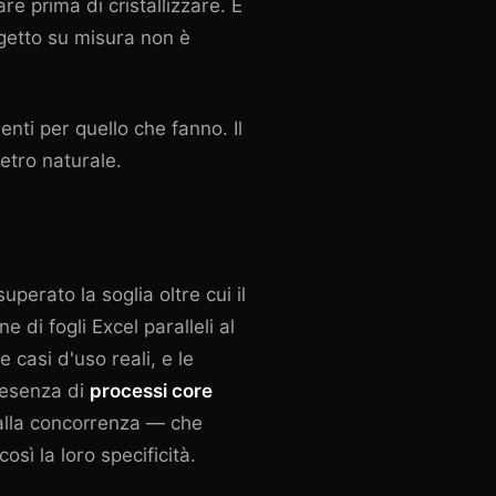
re prima di cristallizzare. E
ogetto su misura non è
nti per quello che fanno. Il
etro naturale.
perato la soglia oltre cui il
e di fogli Excel paralleli al
e casi d'uso reali, e le
presenza di
processi core
dalla concorrenza — che
ì la loro specificità.